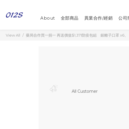
About
全部商品
異業合作/經銷
公司
View All
藥局合作買一捐一 再送價值$1,371防疫包組 銀離子口罩 x6、［F
All Customer