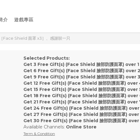
簡介
遊戲專區
ace Shield 面罩 x3］、感謝狀一只
Selected Products:
Get 3 Free Gift(s) (Face Shield 臉部防護面罩) over 1
Get 6 Free Gift(s) (Face Shield 臉部防護面罩) over 2
Get 9 Free Gift(s) (Face Shield 臉部防護面罩) over 3
Get 12 Free Gift(s) (Face Shield 臉部防護面罩) over 
Get 15 Free Gift(s) (Face Shield 臉部防護面罩) over 
Get 18 Free Gift(s) (Face Shield 臉部防護面罩) over 
Get 21 Free Gift(s) (Face Shield 臉部防護面罩) over 
Get 24 Free Gift(s) (Face Shield 臉部防護面罩) over
Get 27 Free Gift(s) (Face Shield 臉部防護面罩) over
Get 30 Free Gift(s) (Face Shield 臉部防護面罩) over 
Available Channels:
Online Store
Term & Condition