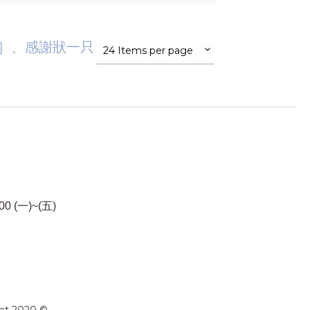
x3］、感謝狀一只
24 Items per page
00 (一)~(五)