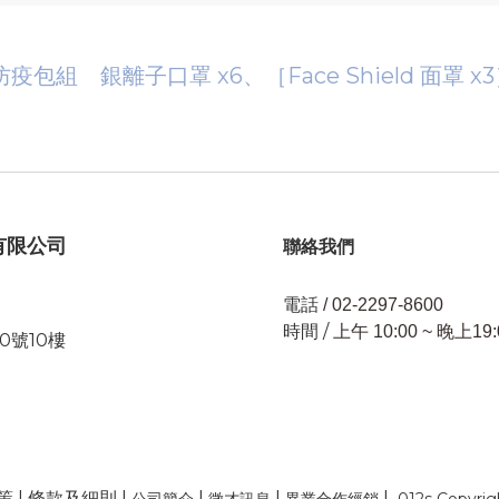
疫包組 銀離子口罩 x6、［Face Shield 面罩 
有限公司
聯絡我們
電話
/ 02-2297-8600
時間 /
上午 10:00 ~ 晚上19:
0號10樓
策
|
條款及細則
|
|
|
|