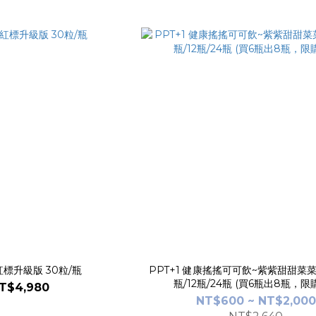
 紅標升級版 30粒/瓶
PPT+1 健康搖搖可可飲~紫紫甜甜菜菜 2
瓶/12瓶/24瓶 (買6瓶出8瓶，
T$4,980
NT$600 ~ NT$2,000