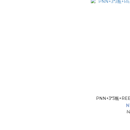
PNN+3*3瓶+RE
N
N