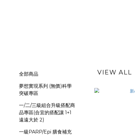
VIEW ALL
全部商品
夢想實現系列 (無價)科學
突破專區
一/二/三級組合升級搭配商
品專區(合宜的搭配讓 1+1
遠遠大於 2)
一級PARP/Epi 膳食補充