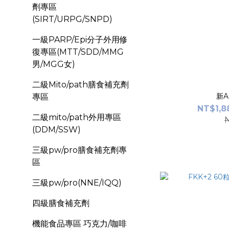
劑專區
(SIRT/URPG/SNPD)
一級PARP/Epi分子外用修
復專區(MTT/SDD/MMG
男/MGG女)
二級Mito/path膳食補充劑
新A
專區
NT$1,8
二級mito/path外用專區
(DDM/SSW)
三級pw/pro膳食補充劑專
區
三級pw/pro(NNE/IQQ)
四級膳食補充劑
機能食品專區 巧克力/咖啡