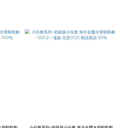
水母蝦蝦劇
小任務系列~初級版小任務 海月金𨭆水母蝦蝦劇