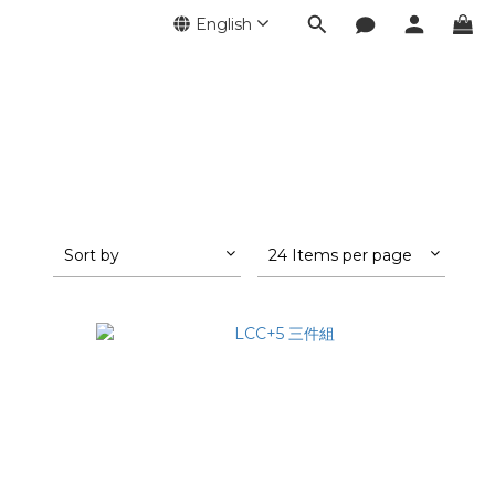
English
Sort by
24 Items per page