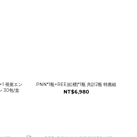
+1 視覚エン
PNN*1瓶+REE(紅標)*1瓶 共計2瓶 特惠組
ハンス IMM+1 免疫 レギュレイション 30包/盒
NT$6,980