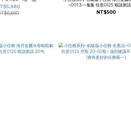
~001.3~~蒐集 任意012S 蝦說新語
T$5,980
NT$500
T$6,660