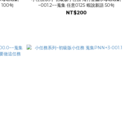
 100句
~001.2~~蒐集 任意012S 蝦說新語 50句
NT$200