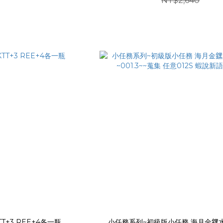
NT$2,640
TT+3 REE+4各一瓶
小任務系列~初級版小任務 海月金𨭆