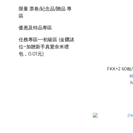
限量 票卷/紀念品/贈品 專
區
優惠及特品專區
任務專區~~初級區 (金𨭆諸
位~加贈新手真愛奈米禮
包，0.01元)
FKK+2 60
N
N