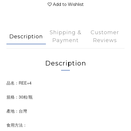
Add to Wishlist
Shipping &
Customer
Description
Payment
Reviews
Description
品名：REE+4
規格：30粒/瓶
產地：台灣
食用方法：