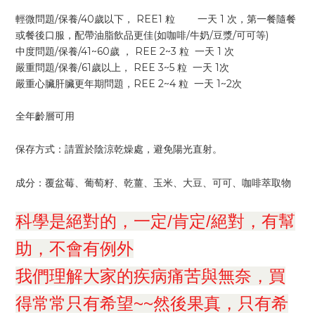
輕微問題/保養/40歲以下， REE1 粒 一天 1 次，第一餐隨餐
或餐後口服，配帶油脂飲品更佳(如咖啡/牛奶/豆漿/可可等)
中度問題/保養/41~60歲 ， REE 2~3 粒 一天 1 次
嚴重問題/保養/61歲以上， REE 3~5 粒 一天 1次
嚴重心臟肝臟更年期問題，REE 2~4 粒 一天 1~2次
全年齡層可用
保存方式：請置於陰涼乾燥處，避免陽光直射。
成分：
覆盆莓、葡萄籽、乾薑、玉米、大豆、可可、咖啡萃取物
科學是絕對的，一定/肯定/絕對，有幫
助，
不會有例外
我們理解大家的疾病痛苦與無奈，買
得常常只有希望~~然後果真，只有希