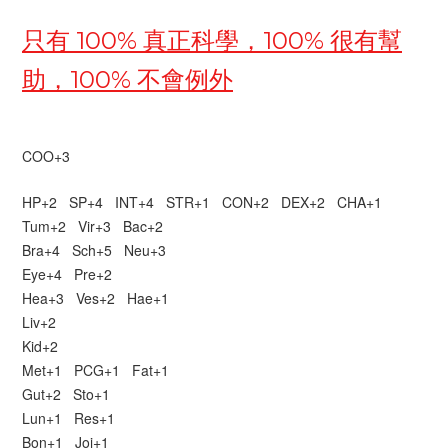
只有 100% 真正科學，100% 很有幫
助，100% 不會例外
COO+3
HP+2 SP+4 INT+4 STR+1 CON+2 DEX+2 CHA+1
Tum+2 Vir+3 Bac+2
Bra+4 Sch+5 Neu+3
Eye+4 Pre+2
Hea+3 Ves+2 Hae+1
Liv+2
Kid+2
Met+1
PCG
+1 Fat+1
Gut+2 Sto+1
Lun+1 Res+1
Bon+1 Joi+1