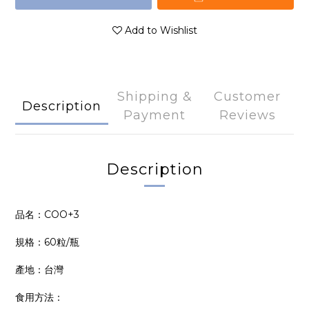
Add to Wishlist
Shipping &
Customer
Description
Payment
Reviews
Description
品名：COO+3
規格：60粒/瓶
產地：台灣
食用方法：