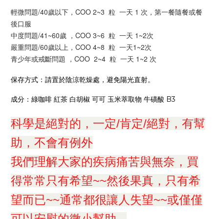
輕微問題/40歲以下，COO 2~3 粒 一天 1 次，第一餐隨餐或餐
後口服
中度問題/41~60歲 ，COO 3~6 粒 一天 1~2次
嚴重問題/60歲以上，COO 4~8 粒 一天1~2次
青少年或戒斷問題 ，COO 2~4 粒 一天 1~2 次
保存方式：請置於陰涼乾燥處，避免陽光直射。
成分：綠咖啡 紅茶 白胡椒 可可 玉米萃取物 牛磺酸 B3
科學是絕對的，一定/肯定/絕對，有幫
助，
不會有例外
我們理解大家的疾病痛苦與無奈，買
得常常只有希望~~然後果真，只有希
望而已~~通常都很讓人失望~~或僅僅
可以安慰的微小幫助...