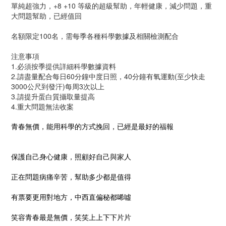
單純超強力，+8 +10 等級的超級幫助，年輕健康，減少問題，重
大問題幫助，已經值回
名額限定100名，需每季各種科學數據及相關檢測配合
注意事項
1.必須按季提供詳細科學數據資料
2.請盡量配合每日60分鐘中度日照，40分鐘有氧運動(至少快走
3000公尺到發汗)每周3次以上
3.請提升蛋白質攝取量提高
4.重大問題無法收案
青春無價，能用科學的方式挽回，已經是最好的福報
保護自己身心健康，照顧好自己與家人
正在問題病痛辛苦，幫助多少都是值得
有票要更用對地方，中西直偏秘都唏噓
笑容青春最是無價，笑笑上上下下片片