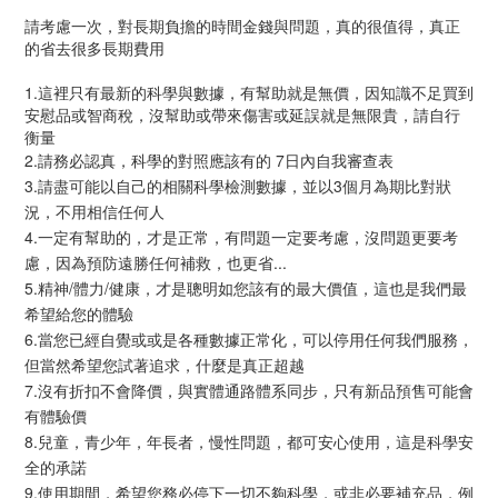
請考慮一次，對長期負擔的時間金錢與問題，真的很值得，真正
的省去很多長期費用
1.這裡只有最新的科學與數據，有幫助就是無價，因知識不足買到
安慰品或智商稅，沒幫助或帶來傷害或延誤就是無限貴，請自行
衡量
2.請務必認真，科學的對照應該有的 7日內自我審查表
3.請盡可能以自己的相關科學檢測數據，並以3個月為期比對狀
況，不用相信任何人
4.一定有幫助的，才是正常，有問題一定要考慮，沒問題更要考
慮，因為預防遠勝任何補救，也更省...
5.精神/體力/健康，才是聰明如您該有的最大價值，這也是我們最
希望給您的體驗
6.當您已經自覺或或是各種數據正常化，可以停用任何我們服務，
但當然希望您試著追求，什麼是真正超越
7.沒有折扣不會降價，與實體通路體系同步，只有新品預售可能會
有體驗價
8.兒童，青少年，年長者，慢性問題，都可安心使用，這是科學安
全的承諾
9.使用期間，希望您務必停下一切不夠科學，或非必要補充品，例