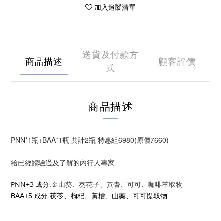
加入追蹤清單
送貨及付款方
商品描述
顧客評價
式
商品描述
PNN*1瓶+BAA*1瓶 共計2瓶 特惠組6980(原價7660)
給已經體驗過及了解的內行人專家
PNN+3
:
成分
金山葵、葵花子、黃耆、可可、咖啡萃取物
BAA+5 
:
成分
茯苓、枸杞、黃檜、山藥、可可提取物