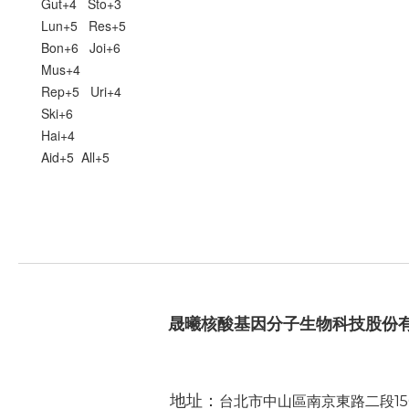
Gut+4 Sto+3
Lun+5 Res+5
Bon+6 Joi+6
Mus+4
Rep+5 Uri+4
Ski+6
Hai+4
Aid+5 All+5
晟曦核酸基因分子生物科技股份
地址：
台北市中山區南京東路二段15