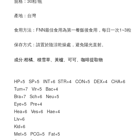
規格：30粒/瓶
產地：台灣
食用方法：FNN最佳食用為第一餐飯後食用，每日一次1~3粒
方式：請置於陰涼乾燥處，避免陽光直射。
保存
:
成分
柑橘、積雪草、黃櫨、可可、咖啡提取物
HP+5 SP+5 INT+6 STR+4 CON+5 DEX+4 CHA+6
Tum+7 Vir+5 Bac+4
Bra+7 Sch+6 Neu+5
Eye+5 Pre+4
Hea+6 Ves+6 Hae+4
Liv+6
Kid+6
Met+5
PCG
+5 Fat+5