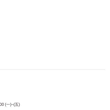
00 (一)~(五)