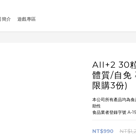
司簡介
遊戲專區
AII+2 3
體質/自免 
限購3份)
本公司所有產品均為食
助性
食品業者登錄字號 A-190
NT$990
NT$1,