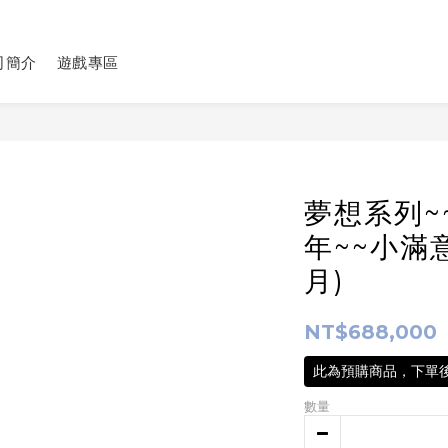
司簡介
遊戲專區
夢想系列~
年~~小滿意
月)
NT$688,000
此為預購商品，下單後
數量