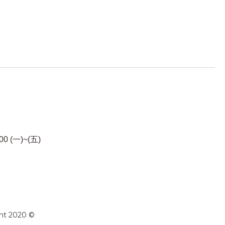
00 (一)~(五)
ht 2020 ©