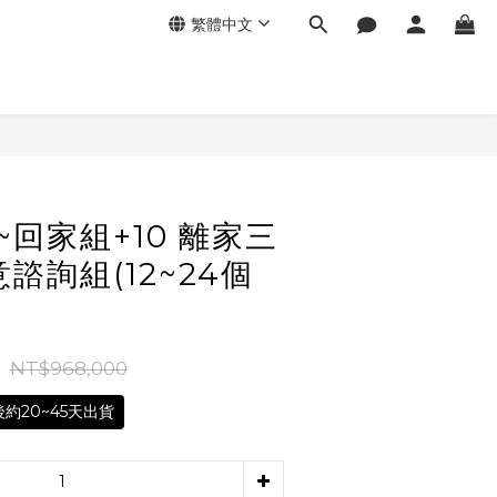
繁體中文
立即購買
~回家組+10 離家三
諮詢組(12~24個
NT$968,000
約20~45天出貨