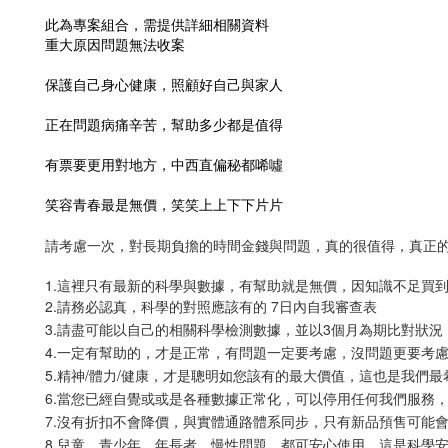
此為專案組合，需提供詳細相關資料
重大原因問題無法收案
保護自己身心健康，照顧好自己與家人
正在問題病痛辛苦，幫助多少都是值得
有票要更用對地方，中西直偏秘都唏噓
笑容青春最是無價，笑笑上上下下片片
請考慮一次，對長期負擔的時間金錢與問題，真的很值得，真正
1.這裡只有最新的科學與數據，有幫助就是無價，因知識不足買
2.請務必認真，科學的對照應該有的 7日內自我審查表
3.請盡可能以自己的相關科學檢測數據，並以3個月為期比對狀況
4.一定有幫助的，才是正常，有問題一定要考慮，沒問題更要考慮
5.精神/體力/健康，才是聰明如您該有的最大價值，這也是我們
6.當您已經自覺或或是各種數據正常化，可以停用任何我們服務
7.沒有折扣不會降價，與實體通路體系同步，只有新品預售可能
8.兒童，青少年，年長者，慢性問題，都可安心使用，這是科學