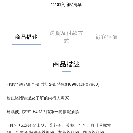
加入追蹤清單
送貨及付款方
商品描述
顧客評價
式
商品描述
PNN*1瓶+MII*1瓶 共計2瓶 特惠組6980(原價7660)  
給已經體驗過及了解的內行人專家
建議使用方式 P4 M2 隨第一餐搭配油脂
PNN +3成分:金山葵、葵花子、黃耆、可可、咖啡萃取物
MII +5 成分:枳椇子萃取物、薑黃萃取物、胡椒萃取物