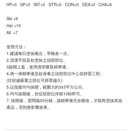
HP+0 SP+0 INT+0 STR+0 CON+0 DEX+0 CHA+8
Ski +9
Hai +10
All +7
使用方法：
1.建議每日塗抹兩次，早晚各一次。
2.清潔手部及欲塗抹之頭部部位。
3旋開上蓋，使用滴管吸取精華液。
4.滴一滴精華液至欲保養之頭部部位中心並靜置三秒。
(症狀越嚴重之部位可靜置越久)
5.以指腹均勻抹開，範圍大約3x3平方公分。
6.均勻抹開後，於症狀部位停留10秒即可。
7. 抹開後，需間隔20分鐘，讓精華液完全吸收，才能再塗抹其他
產品，否則會影響效果。